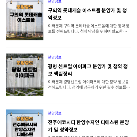
분양정보
지상 23층까지 총 9개 동, 703세대를 구성하고 있습
니다. 이 중 사전공급에 해당하는 421세대를 제외한
구의역 롯데캐슬 이스트폴 분양가 및 청
나머지 282세대가 이번 청약에 포함됩니다. 이번 공
약정보
급되는 세대에 대한 자세한 정보는 아래에 정리해 드
렸습니다. 특별공급 세대의 세분화된 분류, 일반공
여러분께 구의역 롯데캐슬 이스트폴에 대한 청약 정
급 세대수, 입주 예정 시기 등 중요한 사항들이 담겨
보를 전해드립니다. 청약 당첨을 위하여 필요한 정보
있으니, 청약에 참고하시기 바랍니다. 청약에 앞서
를 상세히 안내해 드립니다. 주의 깊게 살펴보시고,
주택 구입은 큰 결정이니 만큼 꼼꼼한 확인과 ..
청약당첨에 성공하시길 바랍니다! 구의역 롯데캐슬
이스트폴 공급내역 공급위치 : 서울특별시 광진구 자
양동 680-63번지 일대 공급규모 : 아파트 지하 7층~
분양정보
지상 48층 6개 동, 총 1063세대 중 일반분양 631세
대 특별공급 : 212세대 - 일반특별공급 36세대, 다자
광명 센트럴 아이파크 분양가 및 청약 정
녀 62세대, 신혼부부 64세대, 노부모부양 18세대,
보 핵심정리
생애최초 32세대 입주시기 : 2025년 3월 예정 구의
역 롯데캐슬 이스트폴 홈페이지에는 모델하우스를
여러분께 광명센트럴 아이파크에 대한 청약 정보를
확인해 볼 수 있는 E-모델하우스도 준비되어 있습니
전해드립니다. 청약에 성공하기 위한 필수 정보를 꼼
다. 해당링크를 클릭하여 모델하우스를 확인해 보세
꼼히 제공해 드립니다. 이 정보를 신중히 검토하신
요! E-모델하우스 확인하기 구의역..
후 청약을 진행하시기를 권장드립니다. 광명 센트럴
아이파크 공급내역 공급위치 : 경기도 광명시 광명2
동 88-14번지 일대 공급규모 : 지하 3층, 지상 최고 3
분양정보
6층 11개 동 아파트 총 1,957세대 중 일반분양 아파
트 425세대 (조합원 공급 1,401세대, 보류지 26세
전주에코시티 한양수자인 디에스틴 분양
대, 임대 105세대 제외) 특별공급 197세대(일반[기
가 및 청약정보
관추천] 38세대, 다자녀가구 16세대, 신혼부부 71세
대, 노부모부양 9세대, 생애최초 63세대 포함) 입주