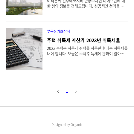
여러분께 전주에코시티 한양수자인 디에스틴에 대
시기 : 2025년 11월 예정 광명 센트럴 아이파크의 모
한 청약 정보를 전해드립니다. 성공적인 청약을 위해
델하우스를 미리 볼 수 있는 E-모델하우스도 준비되
필요한 모든 정보를 상세히 드립니다. 정보를 주의
어 있습니다. 링..
깊게 살펴보시고, 청약을 신청하시길 바랍니다. 전
주에코시티 한양수자인 디에스틴 공급내역 공급위
치 : 전라북도 전주시 덕진구 송천동 2가 1315번지
부동산기초상식
(전주에코시티 주상 3BL) - 네이버지도보기 공급규
모 : 지하 4층, 지상 48층, 2개 동 총 268세대 특별공
주택 취득세 계산기 2023년 취득세율
급 158세대(기관추천 26세대 다자녀가구 26세대,
2023 주택분 취득세 주택을 취득한 후에는 취득세를
신혼부부 48세대, 노부모부양 8세대, 생애최초 50세
내야 합니다. 오늘은 주택 취득세에 관하여 알아보고
대 포함) 입주시기 : 2026년 12월 예정 전주에코시티
주택 취득세 계산기로 모의 계산할 수 있는 방법까지
한양수자인 디에스틴의 모델하우스를 미리 볼 수 있
알아보도록 하겠습니다. 주택취득의 개념 주택 : 건
는 E-모델하우스도 준비되어 있습니다. 링크를 클릭
축법에 따른 단독 주택과 공동주택을 의미합니다. 취
하시면 지금 바로 방문하실 수 있습니다..
득 : 유상취득인 매매와 무상취득인 상속/증여, 원시
취득인 신축/증축 등을 모두 포함합니다. 납부대상
자 주택을 취득한 자에게 부과하며 등기등록을 하지
않아도 사실상 취득한 경우 납부 대상자가 됩니다.
1
이
다
과세대상금액 취득당시의 가액 유상취득 : 사실상의
취득가액을 의미합니다. 무상취득, 증여 : 시가인정
전
음
액(매매사례가액, 감정가액, 경/공매가액) 원시취득
: 사실상의 취득가격을 의미합니다. 표준세율 과세
표준 취득세 지방교육세 농어촌특별세 6억이하 1.
0% ..
Designed by
Organic