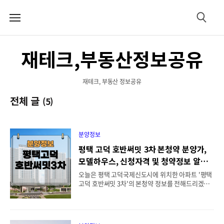
메
검
뉴
색
재테크,부동산정보공유
재테크, 부동산 정보공유
전체 글
(5)
분양정보
평택 고덕 호반써밋 3차 본청약 분양가,
모델하우스, 신청자격 및 청약정보 알아
보기
오늘은 평택 고덕국제신도시에 위치한 아파트 '평택
고덕 호반써밋 3차'의 본청약 정보를 전해드리겠습
니다. 이번에 공급되는 세대는 총 282세대로, 특별공
급에 해당하는 112세대와 일반공급이 가능한 170세
대로 구성되어 있습니다. 경기도 평택시 고덕국제화
계획지구 A49블럭에 위치해 있으며, 지하 2층부터